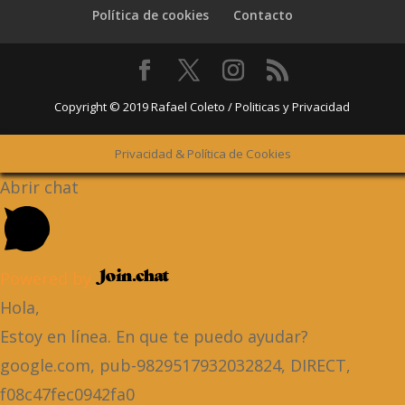
Política de cookies
Contacto
Copyright © 2019 Rafael Coleto / Politicas y Privacidad
Privacidad & Política de Cookies
Abrir chat
Powered by
Hola,
Estoy en línea. En que te puedo ayudar?
google.com, pub-9829517932032824, DIRECT,
f08c47fec0942fa0