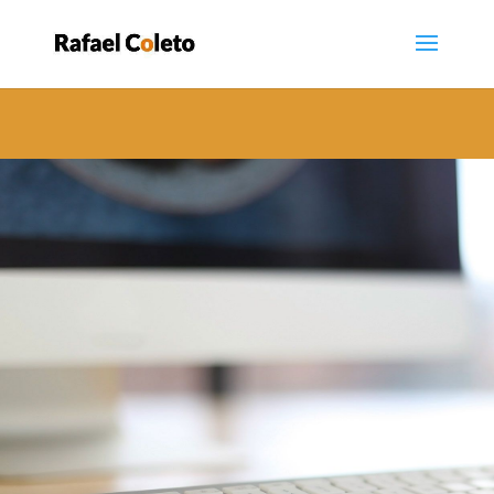
google.com, pub-9829517932032824, DIRECT,
f08c47fec0942fa0
Solicitar
consultoría
gratuita